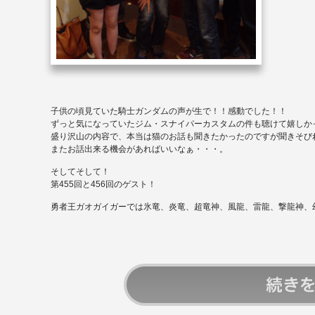
子供の頃見ていた騎士ガンダムの声が生で！！感動でした！！
ずっと気になっていたジム・スナイパーカスタムの件も聴けて嬉しか
盛り沢山の内容で、本当は猫のお話も聞きたかったのですが聞きそび
またお話出来る機会があればいいなぁ・・・。
そしてそして！
第
455
回と
456
回のゲスト！
勇者王ガオガイガーでは氷竜、炎竜、超竜神、風龍、雷龍、撃龍神、