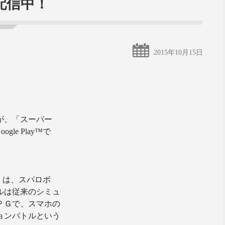
配信中！
2015年10月15日
が、「スーパー
oogle Play
™
で
」は、スパロボ
ルは従来のシミュ
ＰＧで、スマホの
ョンバトルという