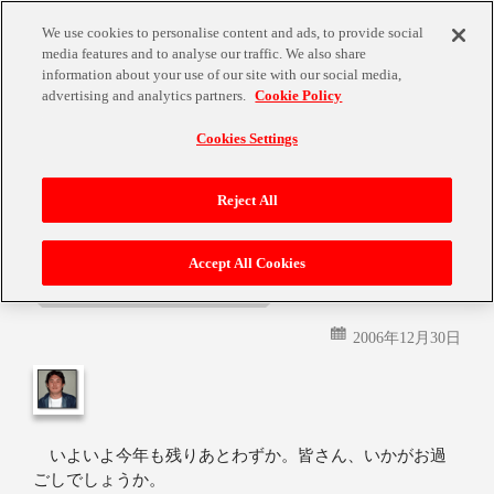
We use cookies to personalise content and ads, to provide social
media features and to analyse our traffic. We also share
information about your use of our site with our social media,
advertising and analytics partners.
Cookie Policy
Cookies Settings
月:
2006年12月
Reject All
Accept All Cookies
２００６年を振り返って…
2006年12月30日
いよいよ今年も残りあとわずか。皆さん、いかがお過
ごしでしょうか。