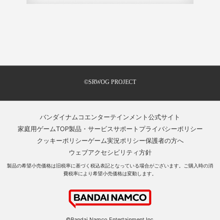
©SRWOG PROJECT
バンダイナムコエンターテインメント公式サイト
家庭用ゲームTOP
製品・サービスサポート
プライバシーポリシー
クッキーポリシー
ゲーム実況ポリシー
保護者の方へ
ウェブアクセシビリティ方針
製品の希望小売価格は旧税率に基づく税込表記となっている場合がございます。ご購入時の消
費税率により希望小売価格は変動します。
©Bandai Namco Entertainment Inc.