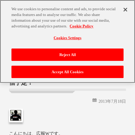
We use cookies to personalise content and ads, to provide social
media features and to analyse our traffic. We also share
information about your use of our site with our social media,
advertising and analytics partners.
Cookie Policy
Cookies Settings
月:
2013年7月
Reject All
Accept All Cookies
「OE」第１章本日配信！＆第２章は8/1配
信予定！
2013年7月18日
こんにちは、広報Wです。