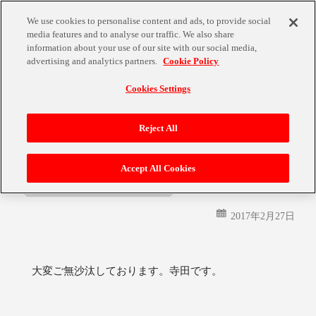
We use cookies to personalise content and ads, to provide social
media features and to analyse our traffic. We also share
information about your use of our site with our social media,
advertising and analytics partners.
Cookie Policy
Cookies Settings
月:
2017年2月
Reject All
Accept All Cookies
スーパーロボット大戦Ｖ、発売！
2017年2月27日
大変ご無沙汰しております。寺田です。