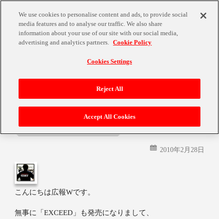
We use cookies to personalise content and ads, to provide social
media features and to analyse our traffic. We also share
information about your use of our site with our social media,
advertising and analytics partners.
Cookie Policy
Cookies Settings
月:
2010年2月
Reject All
Accept All Cookies
宴♪
2010年2月28日
こんにちは広報Wです。
無事に「EXCEED」も発売になりまして、