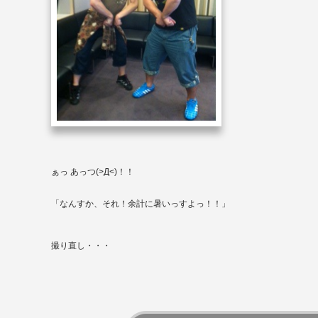
ぁっ
あっつ
(>Д<)
！！
「なんすか、それ！余計に暑いっすよっ！！」
撮り直し・・・