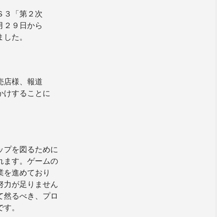
Ｓ３「第２次
月２９日から
ました。
売店様、報道
かけすることに
ップを図るために
れます。ゲームの
業を進めており
努力が足りません
て然るべき、プロ
です。