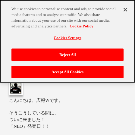
We use cookies to personalise content and ads, to provide social
media features and to analyse our traffic. We also share
information about your use of our site with our social media,
advertising and analytics partners.
Cookie Policy
Cookies Settings
祝「NEO」発売日！
Reject All
Accept All Cookies
2009年10月29日
こんにちは、広報Wです。
そうこうしている間に、
ついに来ました！
「NEO」発売日！！