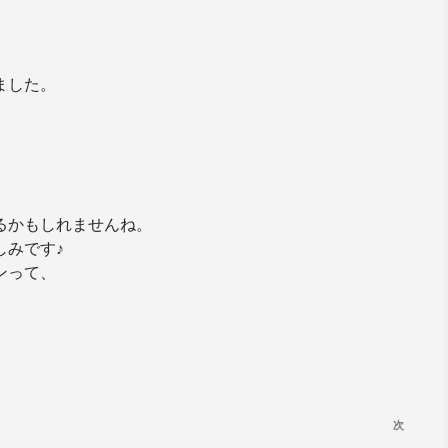
ました。
るかもしれませんね。
しみです♪
ンって、
次