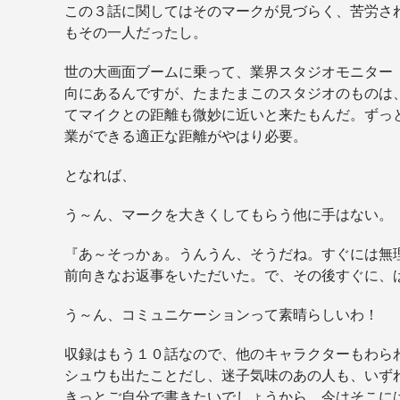
この３話に関してはそのマークが見づらく、苦労さ
もその一人だったし。
世の大画面ブームに乗って、業界スタジオモニター
向にあるんですが、たまたまこのスタジオのものは
てマイクとの距離も微妙に近いと来たもんだ。ずっ
業ができる適正な距離がやはり必要。
となれば、
う～ん、マークを大きくしてもらう他に手はない。
『あ～そっかぁ。うんうん、そうだね。すぐには無
前向きなお返事をいただいた。で、その後すぐに、
う～ん、コミュニケーションって素晴らしいわ！
収録はもう１０話なので、他のキャラクターもわら
シュウも出たことだし、迷子気味のあの人も、いず
きっとご自分で書きたいでしょうから、今はそこに