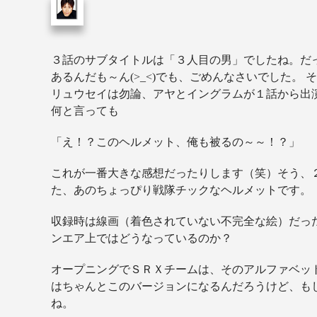
３話のサブタイトルは「３人目の男」でしたね。だ
あるんだも～ん(>_<)でも、ごめんなさいでした。
リュウセイは勿論、アヤとイングラムが１話から出
何と言っても
「え！？このヘルメット、俺も被るの～～！？」
これが一番大きな感想だったりします（笑）そう、
た、あのちょっぴり戦隊チックなヘルメットです。
収録時は線画（着色されていない不完全な絵）だっ
ンエア上ではどうなっているのか？
オープニングでＳＲＸチームは、そのアルファベッ
はちゃんとこのバージョンになるんだろうけど、もし
ね。