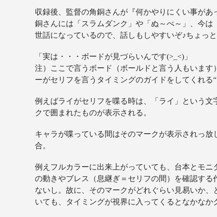
収録後、監督の角銅さんが『何かやりにくい事があ
銅さんには「スラムダンク」や「ぬ～べ～」、今は
世話になっているので、話しもしやすいぞ♪ちょっ
「実は・・・ボードが見づらいんです(>_<)」
注）ここで言うボード（ボールドと言う人もいます
ーがセリフを言うタイミングのガイドをしてくれる“
例えばライがセリフを喋る時は、「ライ」という文
クで囲まれたものが表示される。
キャラが喋っている間はそのマークが表示されっ放し
合。
例えフルカラーに出来上がっていても、台本とモニ
の動きやブレス（息継ぎ＝セリフの間）を確認する
ないし。故に、そのマークがどれぐらい見易いか、
いても、タイミングが視界に入ってくるとなかなか