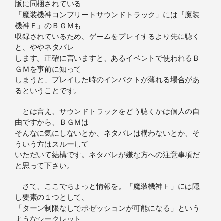
版に同梱されている
「魔装機神コンプリートサウンドトラック」には「魔装
機神Ｆ」のＢＧＭも
収録されているため、ゲームをプレイするより先に聴く
と、ややネタバレ
します。正確に言いますと、あるイベントで使われるＢ
ＧＭを事前に知って
しまうと、プレイした時のインパクトが薄れる場合があ
るということです。
とは言え、サウンドトラックをどう聴くかは個人の自
由ですから、ＢＧＭは
そんなに気にしないとか、ネタバレは構わないとか、そ
ういう方はスルーして
いただいて結構です。ネタバレが嫌な方への注意事項だ
と思って下さい。
さて、ここでちょっと情報を。「魔装機神Ｆ」には隠
し要素の１つとして、
「ターン制限なしでポゼッションが可能になる」という
ようなシークレット