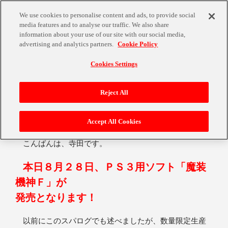
We use cookies to personalise content and ads, to provide social
media features and to analyse our traffic. We also share
information about your use of our site with our social media,
advertising and analytics partners.
Cookie Policy
Cookies Settings
魔装機神Ｆ、発売！！
Reject All
Accept All Cookies
2014年8月28日
こんばんは、寺田です。
本日８月２８日、ＰＳ３用ソフト「魔装
機神Ｆ」が
発売となります！
以前にこのスパログでも述べましたが、数量限定生産