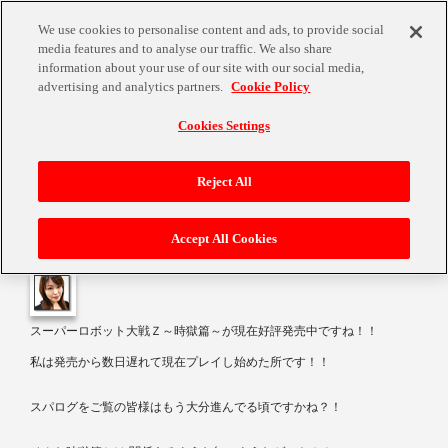
We use cookies to personalise content and ads, to provide social
media features and to analyse our traffic. We also share
information about your use of our site with our social media,
advertising and analytics partners.
Cookie Policy
Cookies Settings
遠藤会がキターーーー！！
Reject All
Accept All Cookies
2014年4月21日
スーパーロボット大戦Ｚ～時獄篇～が現在好評発売中ですね！！
私は発売から数日遅れて現在プレイし始めた所です！！
スパログをご覧の皆様はもう大分進んでる頃ですかね？！