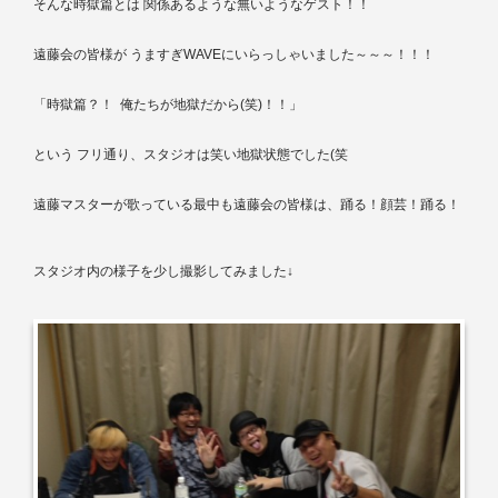
そんな時獄篇とは
関係あるような無いようなゲスト！！
遠藤会の皆様が
うますぎ
WAVE
にいらっしゃいました～～～！！！
「時獄篇？！
俺たちが地獄だから
(
笑
)
！！」
という
フリ通り、スタジオは笑い地獄状態でした
(
笑
遠藤マスターが歌っている最中も遠藤会の皆様は、踊る！顔芸！踊る！
スタジオ内の様子を少し撮影してみました↓