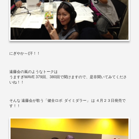
にぎやか～
(
汗！！
遠藤会の嵐のようなトークは
うますぎ
WAVE 379
回、
380
回で聞けますので、是非聞いてみてくださ
いね！！
そんな
遠藤会が歌う「健全ロボ
ダイミダラー」
は
４月２３日発売で
す！！