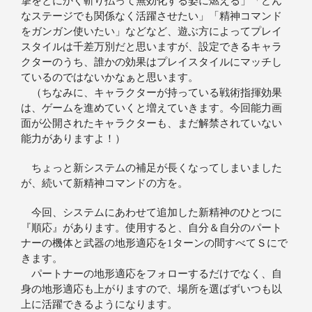
撃をとにかく斬り払って無効化する姿に燃える」「どん
なステージでも関係なく活躍させたい」「精神コマンド
をガンガン使いたい」などなど、遊ぶ方によってプレイ
スタイルは千差万別だと思いますが、設定できるキャラ
クターのうち、誰かの効果はプレイスタイルにマッチし
ているのではないかなぁと思います。
（ちなみに、キャラクターが持っている戦術指揮効果
は、ゲームを進めていくと増えていきます。今回能力画
面が公開されたキャラクターも、まだ解禁されていない
能力がありますよ！）
ちょっと新システムの補足が長くなってしまいました
が、続いて新精神コマンドの方を。
今回、システムにあわせて追加した新精神のひとつに
『順応』があります。使用すると、自分＆自分のパート
ナーの機体と武器の地形適応を1ターンの間すべてＳにで
きます。
パートナーの地形適応をフォローするだけでなく、自
身の地形適応も上がりますので、場所を選ばずいつも以
上に活躍できるようになります。