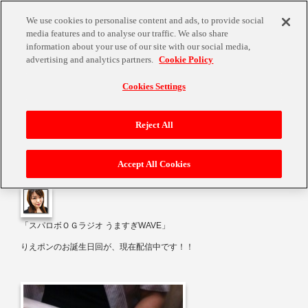
We use cookies to personalise content and ads, to provide social
media features and to analyse our traffic. We also share
information about your use of our site with our social media,
advertising and analytics partners.
Cookie Policy
Cookies Settings
６年目のお誕生日☆
Reject All
Accept All Cookies
2012年8月1日
「スパロボＯＧラジオ
うますぎ
WAVE
」
りえポンのお誕生日回が、現在配信中です！！