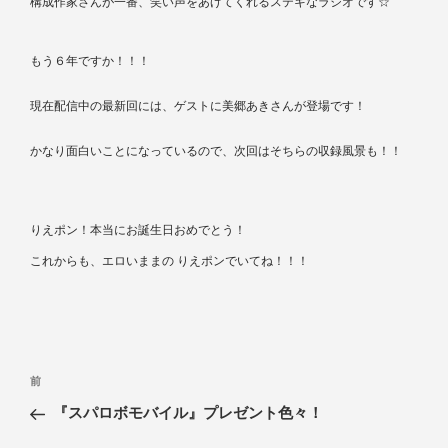
構成作家さんが一番、笑い声をあげてくれるステキなラジオです☆
もう６年ですか！！！
現在配信中の最新回には、ゲストに美郷あきさんが登場です！
かなり面白いことになっているので、次回はそちらの収録風景も！！
りえポン！本当にお誕生日おめでとう！
これからも、エロいままの
りえポンでいてね！！！
前
『スパロボモバイル』プレゼント色々！