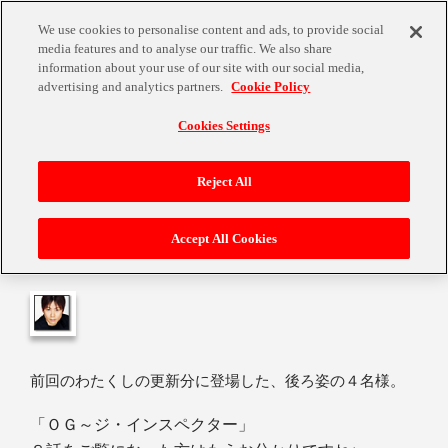
We use cookies to personalise content and ads, to provide social
media features and to analyse our traffic. We also share
information about your use of our site with our social media,
advertising and analytics partners.
Cookie Policy
Cookies Settings
答え合わせと、それからそれから♪
Reject All
Accept All Cookies
2010年11月24日
前回のわたくしの更新分に登場した、後ろ姿の４名様。
「ＯＧ～ジ・インスペクター」