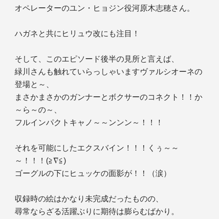
オペレーターのユン・ヒョジン役河原木志穂さん。
ハガネと共にヒリュウ改にも注目！
そして、このエピソード後半の見所と言えば、
緑川さんも触れていらっしゃいますヴァルシオーネの
登場と～、
まさかまさかのガンナーとボクサーのコネクト！！か
～ら～の～、
フルインパクトキャノ～～ンンン～！！！
それを可能にしたエクスバイン！！！くぅ～～
～！！！(≧∇≦)
ゴーグルの下にヒュッケの面影が！！（涙）
収録時の絵はかなり未完成だったものの、
尋常ならざる活躍ぶりに期待は膨らむばかり。