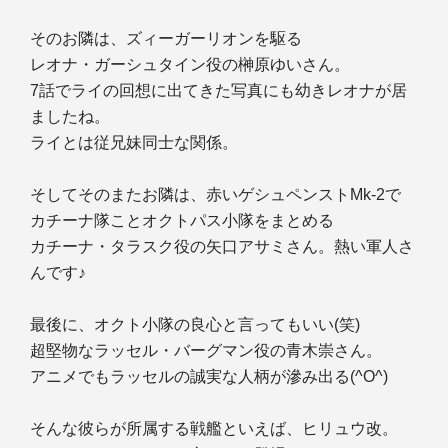
そのお隣は、ズィーガーリオンを駆る
レオナ・ガーシュタイン役の榊原ゆいさん。
7話でライの回想に出てきた写真にも幼きレオナが居
ましたね。
ライとは従兄妹同士な関係。
そしてそのまたお隣は、赤いゲシュペンストMk-2で
カチーナ隊ことオクトパス小隊をまとめる
カチーナ・タラスク役の矢口アサミさん。熱い軍人さ
んです♪
最後に、オクト小隊の良心と言ってもいい(笑
)
超堅物なラッセル・バーグマン役の青木崇さん。
アニメでもラッセルの誠実な人柄が滲み出る(^O^)
そんな彼らが所属する戦艦といえば、ヒリュウ改。