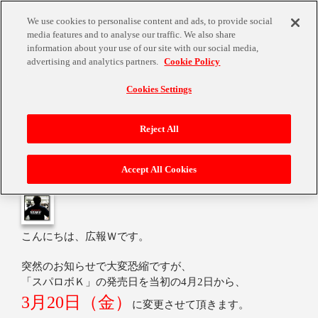
We use cookies to personalise content and ads, to provide social
media features and to analyse our traffic. We also share
information about your use of our site with our social media,
advertising and analytics partners.
Cookie Policy
Cookies Settings
「スパロボK」が3月20日（金）発売に！
Reject All
Accept All Cookies
2009年2月26日
こんにちは、広報Ｗです。
突然のお知らせで大変恐縮ですが、
「スパロボＫ」の発売日を当初の4月2日から、
3月20日（金）
に変更させて頂きます。