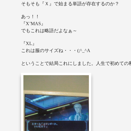
そもそも『Ｘ』で始まる単語が存在するのか？
あっ！！
『X’MAS』
でもこれは略語だよなぁ～
『XL』
これは服のサイズね・・・(;^_^A
ということで結局これにしました。人生で初めての