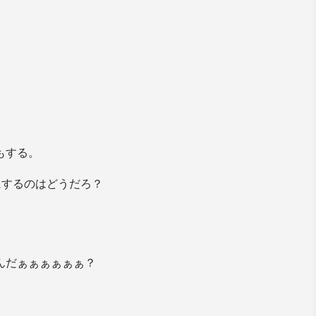
もする。
にするのはどうだろ？
んだぁぁぁぁぁぁ？