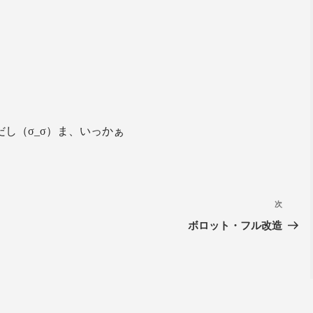
し（σ_σ）ま、いっかぁ
次
ボロット・フル改造