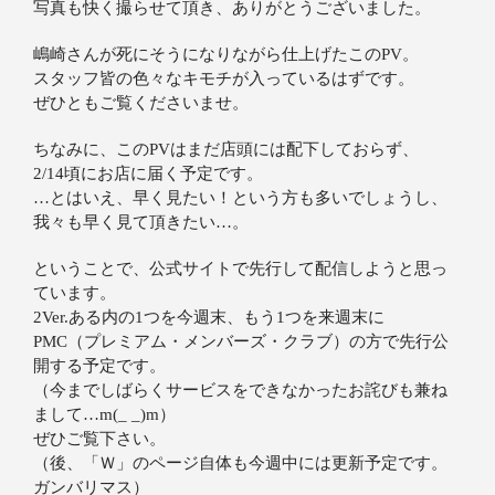
写真も快く撮らせて頂き、ありがとうございました。
嶋崎さんが死にそうになりながら仕上げたこのPV。
スタッフ皆の色々なキモチが入っているはずです。
ぜひともご覧くださいませ。
ちなみに、このPVはまだ店頭には配下しておらず、
2/14頃にお店に届く予定です。
…とはいえ、早く見たい！という方も多いでしょうし、
我々も早く見て頂きたい…。
ということで、公式サイトで先行して配信しようと思っ
ています。
2Ver.ある内の1つを今週末、もう1つを来週末に
PMC（プレミアム・メンバーズ・クラブ）の方で先行公
開する予定です。
（今までしばらくサービスをできなかったお詫びも兼ね
まして…m(_ _)m）
ぜひご覧下さい。
（後、「Ｗ」のページ自体も今週中には更新予定です。
ガンバリマス）