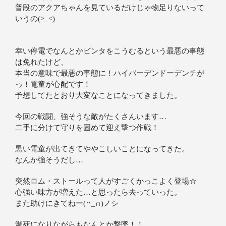
普段のアクアちゃんを見ているだけじゃ物足りないって
いうの(>_<)
幸い停電でなんとかビンタをこうむるという最悪の事態
は免れたけど、
本当の意味で最悪の事態に！ハイパーデンドーデンチが
っ！電童が心配です！
予想してたとおり大変なことになってきました。
今回の戦闘、強そうな敵がたくさんいます…
二手に分けて守りを固めて迎え撃つ作戦！
黒い電童が出てきてややこしいことになってきた。
なんか強そうだし…
突然ロム・ストールって人がすごくかっこよく登場☆
心強い味方が増えた…と思ったら去っていった。
また助けにきてねー(∩_∩)ノシ
瀕死になりながらもなんとか撃墜！！