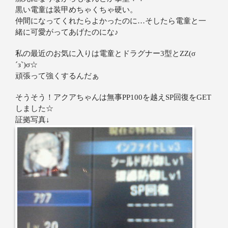
黒い電童は装甲めちゃくちゃ硬い。
仲間になってくれたらよかったのに…そしたら電童と一
緒に可愛がってあげたのにな♪
私の最近のお気に入りは電童とドラグナー3型とZZ(σ
´з`)σ☆
頑張って強くするんだぁ
そうそう！アクアちゃんは無事PP100を越えSP回復をGET
しました☆
証拠写真↓