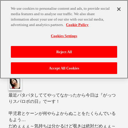
We use cookies to personalise content and ads, to provide social
media features and to analyse our traffic. We also share
information about your use of our site with our social media,
advertising and analytics partners.
Cookie Policy
Cookies Settings
『がっつりスパロボの日』
Reject All
Accept All Cookies
2006年6月18日
最近バタバタしててやってなかったから今日は『がっつ
りスパロボの日』でーす！
甲児君とケーンが何やらよからぬことをたくらんでいる
もよう…
だめぇぇぇ～気持ちは分かるけど覗きは絶対だめぇぇ～