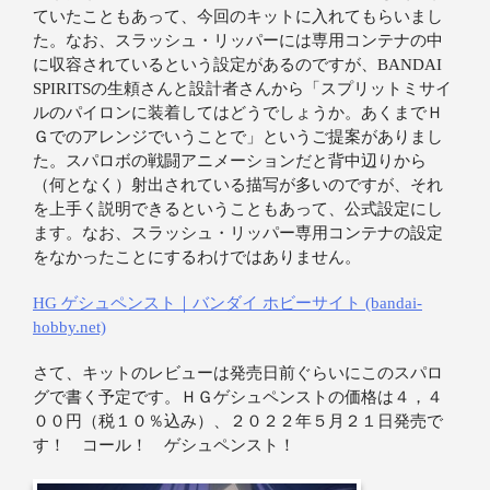
ていたこともあって、今回のキットに入れてもらいまし
た。なお、スラッシュ・リッパーには専用コンテナの中
に収容されているという設定があるのですが、BANDAI
SPIRITSの生頼さんと設計者さんから「スプリットミサイ
ルのパイロンに装着してはどうでしょうか。あくまでＨ
Ｇでのアレンジでいうことで」というご提案がありまし
た。スパロボの戦闘アニメーションだと背中辺りから
（何となく）射出されている描写が多いのですが、それ
を上手く説明できるということもあって、公式設定にし
ます。なお、スラッシュ・リッパー専用コンテナの設定
をなかったことにするわけではありません。
HG ゲシュペンスト｜バンダイ ホビーサイト (bandai-
hobby.net)
さて、キットのレビューは発売日前ぐらいにこのスパロ
グで書く予定です。ＨＧゲシュペンストの価格は４，４
００円（税１０％込み）、２０２２年５月２１日発売で
す！ コール！ ゲシュペンスト！