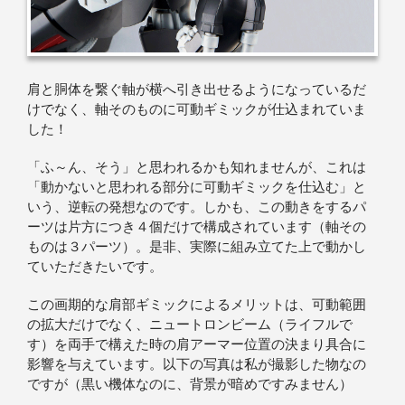
肩と胴体を繋ぐ軸が横へ引き出せるようになっているだ
けでなく、軸そのものに可動ギミックが仕込まれていま
した！
「ふ～ん、そう」と思われるかも知れませんが、これは
「動かないと思われる部分に可動ギミックを仕込む」と
いう、逆転の発想なのです。しかも、この動きをするパ
ーツは片方につき４個だけで構成されています（軸その
ものは３パーツ）。是非、実際に組み立てた上で動かし
ていただきたいです。
この画期的な肩部ギミックによるメリットは、可動範囲
の拡大だけでなく、ニュートロンビーム（ライフルで
す）を両手で構えた時の肩アーマー位置の決まり具合に
影響を与えています。以下の写真は私が撮影した物なの
ですが（黒い機体なのに、背景が暗めですみません）
……