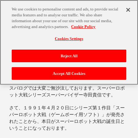
We use cookies to personalise content and ads, to provide social
media features and to analyse our traffic. We also share
information about your use of our site with our social media,
advertising and analytics partners.
Cookie Policy
Cookies Settings
Reject All
スーパーロボット大戦、３３回目の誕生日
Accept All Cookies
2024年4月20日
スパログでは大変ご無沙汰しております。スーパーロボ
ット大戦シリーズスーパーバイザー寺田貴信です。
さて、１９９１年４月２０日にシリーズ第１作目「スー
パーロボット大戦（ゲームボーイ用ソフト）」が発売さ
れたことから、本日がスーパーロボット大戦の誕生日と
いうことになっております。