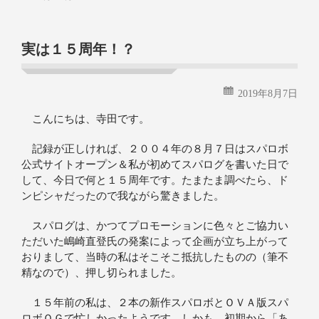
実は１５周年！？
2019年8月7日
こんにちは、寺田です。
記録が正しければ、２００４年の８月７日はスパロボ
公式サイトオープン＆私が初めてスパログを書いた日で
して、今日で何と１５周年です。たまたま調べたら、ド
ンピシャだったので我ながら驚きました。
スパログは、かつてプロモーションに色々とご協力い
ただいた嶋崎直登氏の発案によって企画が立ち上がって
おりまして、当時の私はそこそこ抵抗したものの（筆不
精なので）、押し切られました。
１５年前の私は、２本の新作スパロボとＯＶＡ版スパ
ロボＯＧで忙しかったようです。しかも、初期から「あ