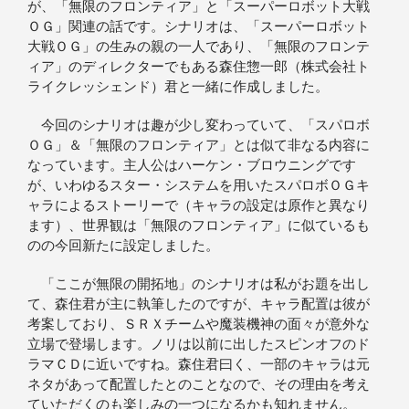
が、「無限のフロンティア」と「スーパーロボット大戦
ＯＧ」関連の話です。シナリオは、「スーパーロボット
大戦ＯＧ」の生みの親の一人であり、「無限のフロンテ
ィア」のディレクターでもある森住惣一郎（株式会社ト
ライクレッシェンド）君と一緒に作成しました。
今回のシナリオは趣が少し変わっていて、「スパロボ
ＯＧ」＆「無限のフロンティア」とは似て非なる内容に
なっています。主人公はハーケン・ブロウニングです
が、いわゆるスター・システムを用いたスパロボＯＧキ
ャラによるストーリーで（キャラの設定は原作と異なり
ます）、世界観は「無限のフロンティア」に似ているも
のの今回新たに設定しました。
「ここが無限の開拓地」のシナリオは私がお題を出し
て、森住君が主に執筆したのですが、キャラ配置は彼が
考案しており、ＳＲＸチームや魔装機神の面々が意外な
立場で登場します。ノリは以前に出したスピンオフのド
ラマＣＤに近いですね。森住君曰く、一部のキャラは元
ネタがあって配置したとのことなので、その理由を考え
ていただくのも楽しみの一つになるかも知れません。