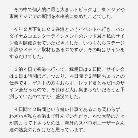
その中で個人的に最も大きいトピックは、東アジアや
東南アジアでの展開を本格的に始めたことでした。
今年２月下旬にＣ３香港というイベントへ行き、バン
ダイナムコエンターテインメントのレッド君と私のサイ
ン会を開催させていただきました。いつもならステージ
出演やメディア取材もあるのですが、その時はサインを
するだけでした。
３泊４日で香港へ行って、稼働日は２日間、サイン会
は１日１時間ほど。つまり、４日間で２時間ちょっとの
仕事です。ゲストの方もおらず、レッド君と私だけのサ
イン会だったので、それほど人は集まらないだろうと予
測していたのですが、盛況でした。
４日間で２時間という短い仕事であるにも関わらず、
わざわざ私を香港まで呼んでいただき、かつ大勢の方々
が集まって下さったのは、海外のスパロボユーザーさん
達の熱意のおかげだと思っています。