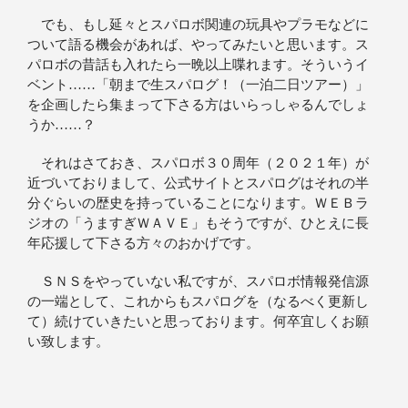
でも、もし延々とスパロボ関連の玩具やプラモなどに
ついて語る機会があれば、やってみたいと思います。ス
パロボの昔話も入れたら一晩以上喋れます。そういうイ
ベント……「朝まで生スパログ！（一泊二日ツアー）」
を企画したら集まって下さる方はいらっしゃるんでしょ
うか……？
それはさておき、スパロボ３０周年（２０２１年）が
近づいておりまして、公式サイトとスパログはそれの半
分ぐらいの歴史を持っていることになります。ＷＥＢラ
ジオの「うますぎＷＡＶＥ」もそうですが、ひとえに長
年応援して下さる方々のおかげです。
ＳＮＳをやっていない私ですが、スパロボ情報発信源
の一端として、これからもスパログを（なるべく更新し
て）続けていきたいと思っております。何卒宜しくお願
い致します。