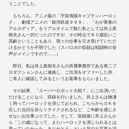
うことでした。
もちろん、アニメ版の「宇宙海賊キャプテンハーロッ
ク」、劇場アニメの「銀河鉄道９９９」、「わが青春の
アルカディア」をリアルタイムで観た私としては井上真
樹夫さん一択だったのですが、その時点で８０歳近いご
高齢ということもあり、我々の仕事を引き受けていただ
けるかどうか不明でした（スパロボの収録は戦闘時の音
声がメインですので……）
即日、私は井上真樹夫さんの所属事務所である青二プ
ロダクションさんに連絡し、ご出演をオファーした所、
ご本人に確認してみるというお返事をもらいました。
その結果、「スーパーロボット大戦Ｔ」にご出演いた
だけることになり、収録を行いました。井上さんは物凄
く拘ってハーロックを演じておられ、こちらからＯＫを
出した台詞を自らリテイクされるなど、ご年齢を感じさ
せないお仕事ぶりでした。そして、収録後に井上さんか
ら「この歳になって、またハーロックを演じられるとは
思っていなかった。ありがとう」という旨のお言葉を頂