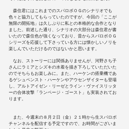
森住君にはこれまでのスパロボＯＧのシナリオでも
色々と協力してもらっていたのですが、今回の「ここが
無限の開拓地」は久しぶりに私との本格的な合作となり
ました。前述した通り、シナリオの大部分は森住君が書
いたので森住色が強くなっており、昔からスパロボＯＧ
シリーズを応援して下さっている方には懐かしいノリを
楽しんでいただけるのではないかと思います。
なお、ストーリーには関係ありませんが、河野さち子
さんにラミアとシズキの水着を描き下ろしていただいた
のでそちらもお楽しみに。また、ハーケンの搭乗機であ
るゲシュペンスト・ハーケンやアウセンザイターも登場
し、アルトアイゼン・リーゼとライン・ヴァイスリッタ
ーの合体攻撃「ランページ・ゴースト」も実装されてお
ります。
また、今週末の８月２日（金）２１時から生スパロボ
チャンネルを配信する予定ですので、お時間がございま