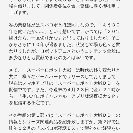
場を借りまして、関係者各位を含む皆様に厚く御礼申し
上げます。
私の業務経歴はスパロボとほぼ同じなので、「もう３０
年も働いたか……」という想いです。かつては「２０年
続けたら、一区切りかな」と思っておりましたが、そこ
からさらに１０年が過ぎました。状況も立場も色々と変
わりましたが、ロボットアニメというコンテンツ全般に
多少なりとも貢献できたのあれば幸いです。
さて、「スーパーロボット大戦」は時代の移り変わりと
共に、様々なゲームハードでリリースしておりまして、
現在はスマホアプリの「スーパーロボット大戦ＤＤ」を
配信中です。また、今週末の４月２３日（金）２１時か
ら、「生スパロボチャンネル アプリ版深夜拡大ＳＰ」
を配信する予定です。
その番組の第１部では「スーパーロボット大戦ＤＤ」の
情報とシリーズ関連商品を紹介致しますが、第２部では
昨年１２月の「スパロボ夜話ＥＸ」で望外のご好評をい