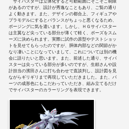
サイバスターは立体化すると可動範囲にそこそこ制限
があるのですが、設計が秀逸なこともあり、ご覧の通り
よく動きます。また、デザインの都合上、フィギュアや
プラモデルにするとバランスがちょっと悪くなるため、
ポージングに気を遣います。しかし、ＨＧサイバスター
は主翼など尖っている部分が薄くて軽く、ポーズをスム
ーズに決められます。実際に試作の原型やテストショッ
トを見せてもらったのですが、胴体内部などの関節がか
なり凄いことになっていまして、これについては別の機
会に語りたいと思います。また、前述した通り、サイバ
スターは尖っている部分が多いのですが、生頼さんや設
計担当の濱田さんに打ち合わせで直談判し、設計図を見
ながらギリギリまで再現していただきました。また、パ
ーツの成形色にもこだわっていただき、組み立てるだけ
でサイバスターのカラーリングを表現できます。