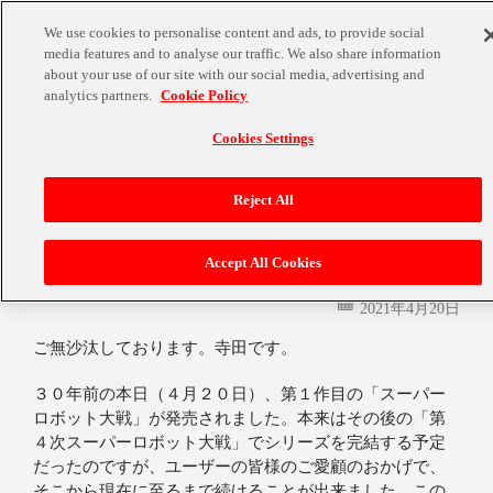
We use cookies to personalise content and ads, to provide social
media features and to analyse our traffic. We also share information
about your use of our site with our social media, advertising and
analytics partners.
Cookie Policy
Cookies Settings
Reject All
スーパーロボット大戦は３０歳になりまし
た
Accept All Cookies
2021年4月20日
ご無沙汰しております。寺田です。
３０年前の本日（４月２０日）、第１作目の「スーパー
ロボット大戦」が発売されました。本来はその後の「第
４次スーパーロボット大戦」でシリーズを完結する予定
だったのですが、ユーザーの皆様のご愛顧のおかげで、
そこから現在に至るまで続けることが出来ました。この