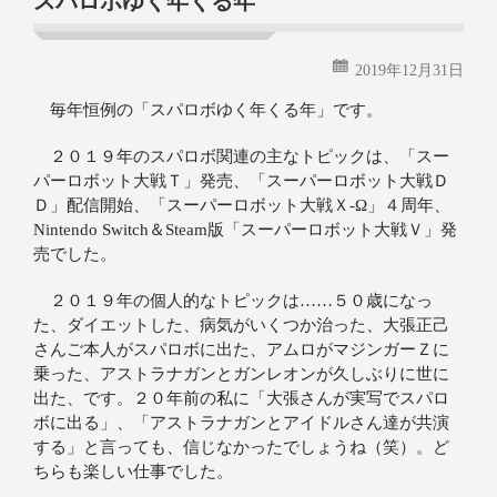
スパロボゆく年くる年
2019年12月31日
毎年恒例の「スパロボゆく年くる年」です。
２０１９年のスパロボ関連の主なトピックは、「スー
パーロボット大戦Ｔ」発売、「スーパーロボット大戦Ｄ
Ｄ」配信開始、「スーパーロボット大戦Ｘ‐Ω」４周年、
Nintendo Switch＆Steam版「スーパーロボット大戦Ｖ」発
売でした。
２０１９年の個人的なトピックは……５０歳になっ
た、ダイエットした、病気がいくつか治った、大張正己
さんご本人がスパロボに出た、アムロがマジンガーＺに
乗った、アストラナガンとガンレオンが久しぶりに世に
出た、です。２０年前の私に「大張さんが実写でスパロ
ボに出る」、「アストラナガンとアイドルさん達が共演
する」と言っても、信じなかったでしょうね（笑）。ど
ちらも楽しい仕事でした。