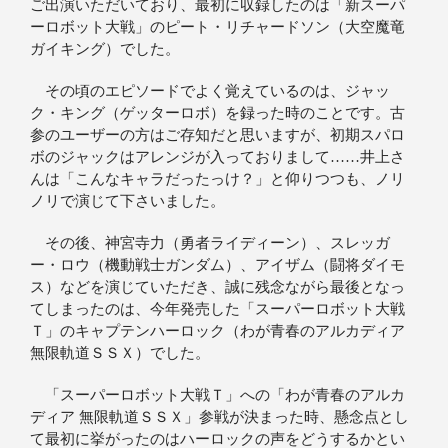
ご出演いただいており、最初に収録したのは「新スーパ
ーロボット大戦」のピート・リチャードソン（大空魔竜
ガイキング）でした。
その頃のエピソードでよく覚えているのは、ジャッ
ク・キング（ゲッターロボ）を録った時のことです。古
参のユーザーの方はご存知だと思いますが、初期スパロ
ボのジャックはアレンジが入っておりまして……井上さ
んは「こんなキャラだったっけ？」と仰りつつも、ノリ
ノリで演じて下さいました。
その後、神宮寺力（勇者ライディーン）、スレッガ
ー・ロウ（機動戦士ガンダム）、アイザム（闘将ダイモ
ス）などを演じていただき、誠に残念ながら最後となっ
てしまったのは、今年発売した「スーパーロボット大戦
Ｔ」のキャプテンハーロック（わが青春のアルカディア
無限軌道ＳＳＸ）でした。
「スーパーロボット大戦Ｔ」への「わが青春のアルカ
ディア 無限軌道ＳＳＸ」参戦が決まった時、懸念点とし
て最初に挙がったのはハーロックの声をどうするかとい